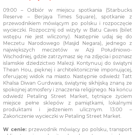
09:00 – Odbiór w miejscu spotkania (Starbucks
Reserve – Berjaya Times Square), spotkanie z
przewodnikiem mówiącym po polsku i rozpoczęcie
wycieczki. Rozpocznij od wizyty w Batu Caves (bilet
wstępu nie jest wliczony). Następnie udaj się do
Meczetu Narodowego (Masjid Negara), jednego z
największych meczetów w Azji Południowo-
Wschodniej, gdzie zatrzymasz się na zdjęcia i poznasz
islamskie dziedzictwo Malezji. Kontynuuj do świątyni
Thean Hou, pięknej i architektonicznie imponującej,
oferującej widok na miasto. Następnie odwiedź Tatt
Khalsa Diwan Gurdwara, świątynię sikhijską znaną ze
spokojnej atmosfery i znaczenia religijnego. Na końcu
odwiedź Petaling Street Market, tętniące życiem
miejsce pełne sklepów z pamiątkami, lokalnymi
produktami i jedzeniem ulicznym. 13:00 –
Zakończenie wycieczki w Petaling Street Market.
W cenie:
przewodnik mówiący po polsku, transport