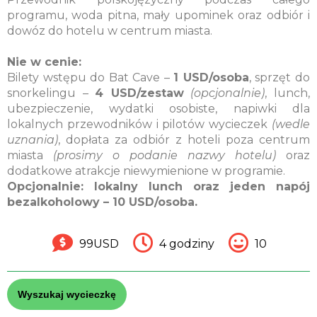
programu, woda pitna, mały upominek oraz odbiór i
dowóz do hotelu w centrum miasta.
Nie w cenie:
Bilety wstępu do Bat Cave –
1 USD/osoba
, sprzęt do
snorkelingu –
4 USD/zestaw
(opcjonalnie)
, lunch,
ubezpieczenie, wydatki osobiste, napiwki dla
lokalnych przewodników i pilotów wycieczek
(wedle
uznania)
, dopłata za odbiór z hoteli poza centrum
miasta
(prosimy o podanie nazwy hotelu)
oraz
dodatkowe atrakcje niewymienione w programie.
Opcjonalnie: lokalny lunch oraz jeden napój
bezalkoholowy – 10 USD/osoba.
99USD
4 godziny
10
Wyszukaj wycieczkę