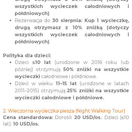
wszystkich wycieczek całodniowych i
półdniowych)
Rezerwacja do
30 sierpnia: Kup 1 wycieczkę,
drugą otrzymasz z 10% zniżką (dotyczy
wszystkich wycieczek całodniowych i
półdniowych)
Polityka dla dzieci:
Dzieci
≤10 lat
(urodzone w 2016 roku lub
później) otrzymują
50% zniżki na wszystkie
wycieczki
całodniowe i półdniowe.
Dzieci w wieku
11–15 lat
(urodzone w latach
2011–2015) otrzymują
25% zniżki na wszystkie
wycieczki całodniowe i półdniowe.
2. Wieczorna wycieczka piesza (Night Walking Tour)
Cena standardowa:
Dorośli:
20 USD/os
.; Dzieci (≤10
lat):
10 USD/os.