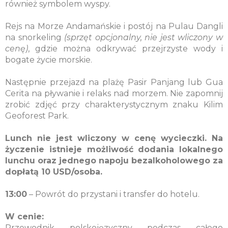
również symbolem wyspy.
Rejs na Morze Andamańskie i postój na Pulau Dangli
na snorkeling
(sprzęt opcjonalny, nie jest wliczony w
cenę)
, gdzie można odkrywać przejrzyste wody i
bogate życie morskie.
Następnie przejazd na plażę Pasir Panjang lub Gua
Cerita na pływanie i relaks nad morzem. Nie zapomnij
zrobić zdjęć przy charakterystycznym znaku Kilim
Geoforest Park.
Lunch nie jest wliczony w cenę wycieczki. Na
życzenie istnieje możliwość dodania lokalnego
lunchu oraz jednego napoju bezalkoholowego za
dopłatą 10 USD/osoba.
13:00
– Powrót do przystani i transfer do hotelu.
W cenie:
Przewodnik polskojęzyczny podczas całego