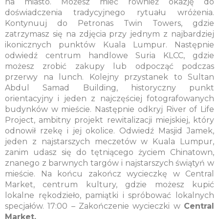
na miasto. Możesz mieć również okazję do
doświadczenia tradycyjnego rytuału wróżenia.
Kontynuuj do Petronas Twin Towers, gdzie
zatrzymasz się na zdjęcia przy jednym z najbardziej
ikonicznych punktów Kuala Lumpur. Następnie
odwiedź centrum handlowe Suria KLCC, gdzie
możesz zrobić zakupy lub odpocząć podczas
przerwy na lunch. Kolejny przystanek to Sultan
Abdul Samad Building, historyczny punkt
orientacyjny i jeden z najczęściej fotografowanych
budynków w mieście. Następnie odkryj River of Life
Project, ambitny projekt rewitalizacji miejskiej, który
odnowił rzekę i jej okolice. Odwiedź Masjid Jamek,
jeden z najstarszych meczetów w Kuala Lumpur,
zanim udasz się do tętniącego życiem Chinatown,
znanego z barwnych targów i najstarszych świątyń w
mieście. Na końcu zakończ wycieczkę w Central
Market, centrum kultury, gdzie możesz kupić
lokalne rękodzieło, pamiątki i spróbować lokalnych
specjałów. 17:00 – Zakończenie wycieczki w
Central
Market.