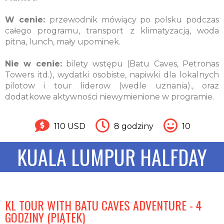
W cenie:
przewodnik mówiący po polsku podczas
całego programu, transport z klimatyzacją, woda
pitna, lunch, mały upominek.
Nie w cenie:
bilety wstępu (Batu Caves, Petronas
Towers itd.), wydatki osobiste, napiwki dla lokalnych
pilotow i tour liderow (wedle uznania)., oraz
dodatkowe aktywności niewymienione w programie.
110 USD
8 godziny
10
KUALA LUMPUR HALFDAY
KL TOUR WITH BATU CAVES ADVENTURE - 4
GODZINY (PIĄTEK)