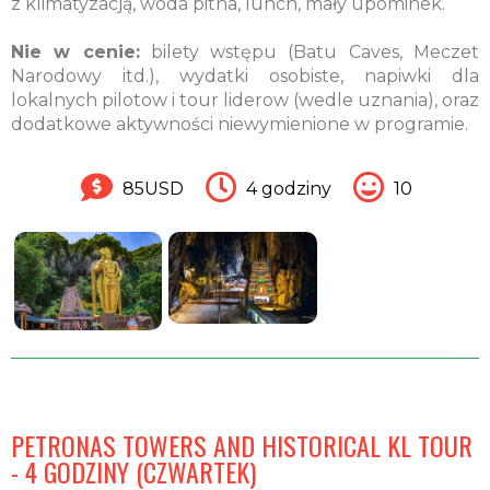
z klimatyzacją, woda pitna, lunch, mały upominek.
Nie w cenie:
bilety wstępu (Batu Caves, Meczet
Narodowy itd.), wydatki osobiste, napiwki dla
lokalnych pilotow i tour liderow (wedle uznania), oraz
dodatkowe aktywności niewymienione w programie.
85USD
4 godziny
10
PETRONAS TOWERS AND HISTORICAL KL TOUR
- 4 GODZINY (CZWARTEK)