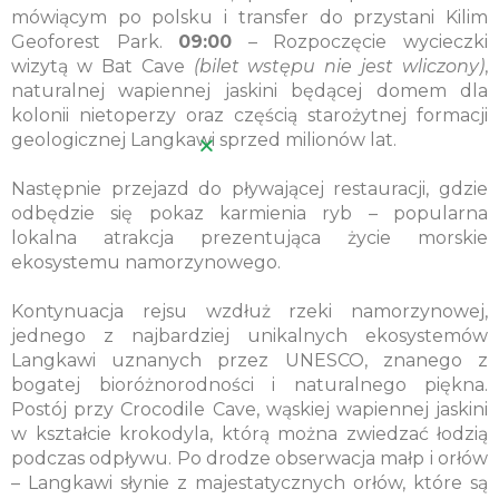
mówiącym po polsku i transfer do przystani Kilim
Geoforest Park.
09:00
– Rozpoczęcie wycieczki
wizytą w Bat Cave
(bilet wstępu nie jest wliczony)
,
naturalnej wapiennej jaskini będącej domem dla
kolonii nietoperzy oraz częścią starożytnej formacji
geologicznej Langkawi sprzed milionów lat.
Następnie przejazd do pływającej restauracji, gdzie
odbędzie się pokaz karmienia ryb – popularna
lokalna atrakcja prezentująca życie morskie
ekosystemu namorzynowego.
Kontynuacja rejsu wzdłuż rzeki namorzynowej,
jednego z najbardziej unikalnych ekosystemów
Langkawi uznanych przez UNESCO, znanego z
bogatej bioróżnorodności i naturalnego piękna.
Postój przy Crocodile Cave, wąskiej wapiennej jaskini
w kształcie krokodyla, którą można zwiedzać łodzią
podczas odpływu. Po drodze obserwacja małp i orłów
– Langkawi słynie z majestatycznych orłów, które są