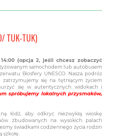
TO/ TUK-TUK)
b
14:00 (opcja 2, jeśli chcesz zobaczyć
matyzowanym samochodem lub autobusem
ezerwatu Biosfery UNESCO. Nasza podróż
e zatrzymujemy się na tętniącym życiem
nurzyć się w autentycznych widokach i
ium spróbujemy lokalnych przysmaków,
ną łódź, aby odkryć niezwykłą wioskę
omów zbudowanych na wysokich palach
steśmy świadkami codziennego życia rodzin
 szkołę.