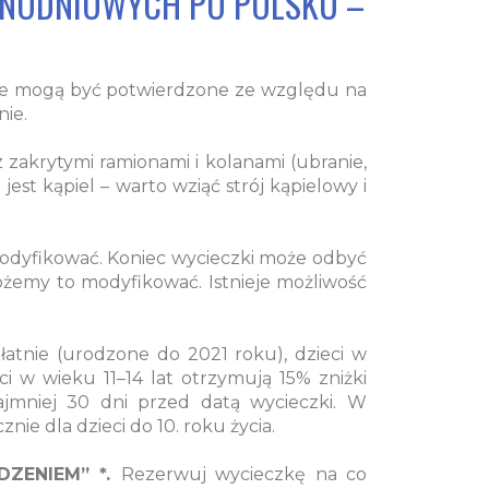
DNODNIOWYCH PO POLSKU –
ie mogą być potwierdzone ze względu na
nie.
zakrytymi ramionami i kolanami (ubranie,
st kąpiel – warto wziąć strój kąpielowy i
dyfikować. Koniec wycieczki może odbyć
żemy to modyfikować. Istnieje możliwość
łatnie (urodzone do 2021 roku), dzieci w
i w wieku 11–14 lat otrzymują 15% zniżki
jmniej 30 dni przed datą wycieczki. W
e dla dzieci do 10. roku życia.
DZENIEM” *.
Rezerwuj wycieczkę na co