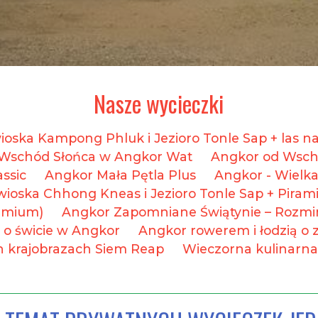
Nasze wycieczki
ioska Kampong Phluk i Jezioro Tonle Sap + las
 Wschód Słońca w Angkor Wat​
Angkor od Wsch
ssic
Angkor Mała Pętla Plus
Angkor - Wielka
wioska Chhong Kneas i Jezioro Tonle Sap + Pirami
remium)
Angkor Zapomniane Świątynie – Rozmin
o świcie w Angkor
Angkor rowerem i łodzią o
h krajobrazach Siem Reap
Wieczorna kulinarna