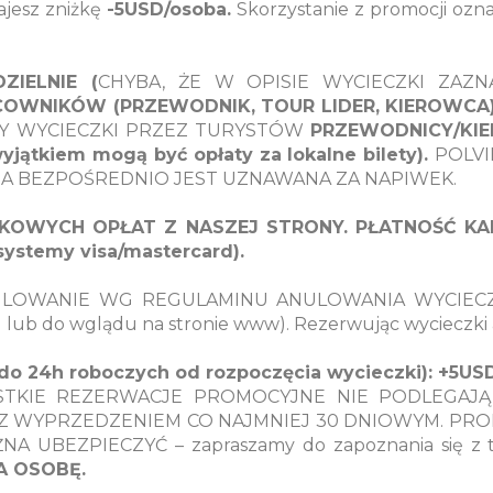
ajesz zniżkę
-5USD/osoba.
Skorzystanie z promocji ozna
IELNIE (
CHYBA, ŻE W OPISIE WYCIECZKI ZAZN
OWNIKÓW (PRZEWODNIK, TOUR LIDER, KIEROWCA
NY WYCIECZKI PRZEZ TURYSTÓW
PRZEWODNICY/KIE
ątkiem mogą być opłaty za lokalne bilety).
POLVI
A BEZPOŚREDNIO JEST UZNAWANA ZA NAPIWEK.
KOWYCH OPŁAT Z NASZEJ STRONY. PŁATNOŚĆ K
systemy visa/mastercard).
ULOWANIE WG REGULAMINU ANULOWANIA WYCIEC
el lub do wglądu na stronie www). Rezerwując wycieczki
 24h roboczych od rozpoczęcia wycieczki): +5USD
TKIE REZERWACJE PROMOCYJNE NIE PODLEGAJĄ
 Z WYPRZEDZENIEM CO NAJMNIEJ 30 DNIOWYM. PR
A UBEZPIECZYĆ – zapraszamy do zapoznania się z t
A OSOBĘ.