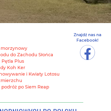
Znajdź nas na
Facebook!
 namorzynowy
odu do Zachodu Słońca
 Pętla Plus
dy Koh Ker​
owywanie i Kwiaty Lotosu
 zmierzchu
 podróż po Siem Reap