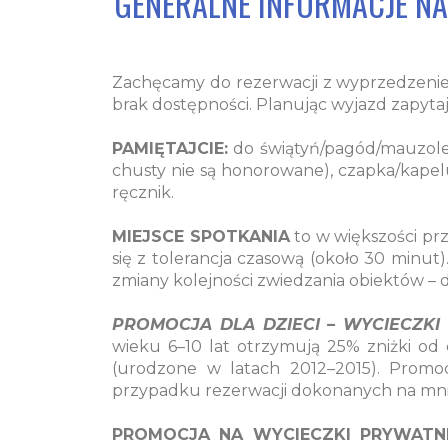
GENERALNE INFORMACJE N
Zachęcamy do rezerwacji z wyprzedzeni
brak dostępności. Planując wyjazd zapyta
PAMIĘTAJCIE:
do świątyń/pagód/mauzoleów
chusty nie są honorowane), czapka/kapelu
ręcznik.
MIEJSCE SPOTKANIA
to w większości p
się z tolerancja czasową (około 30 minu
zmiany kolejności zwiedzania obiektów – 
PROMOCJA DLA DZIECI – WYCIECZKI
wieku 6–10 lat otrzymują 25% zniżki od 
(urodzone w latach 2012–2015). Promo
przypadku rezerwacji dokonanych na mniej 
PROMOCJA NA WYCIECZKI PRYWATNE