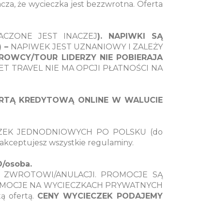
cza, że wycieczka jest bezzwrotna. Oferta
ACZONE JEST INACZEJ
). NAPIWKI SĄ
) –
NAPIWEK JEST UZNANIOWY I ZALEŻY
ROWCY/TOUR LIDERZY NIE POBIERAJA
ET TRAVEL NIE MA OPCJI PŁATNOŚCI NA
ARTĄ KREDYTOWĄ ONLINE W WALUCIE
ZEK JEDNODNIOWYCH PO POLSKU (do
 akceptujesz wszystkie regulaminy.
/osoba.
 ZWROTOWI/ANULACJI. PROMOCJE SĄ
OMOCJE NA WYCIECZKACH PRYWATNYCH
ą ofertą.
CENY WYCIECZEK PODAJEMY