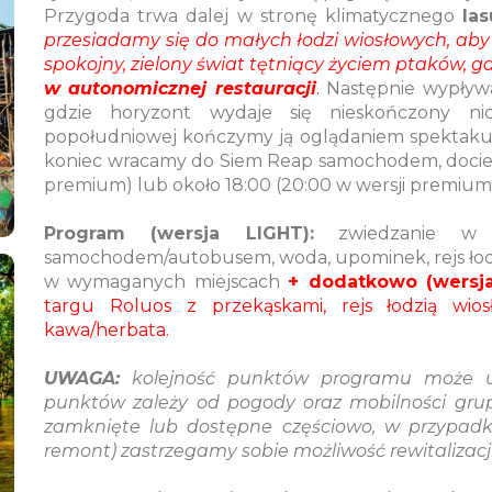
Przygoda trwa dalej w stronę klimatycznego
la
przesiadamy się do małych łodzi wiosłowych, aby
spokojny, zielony świat tętniący życiem ptaków, g
w autonomicznej restauracji
.
Następnie wypływa
gdzie horyzont wydaje się nieskończony n
popołudniowej kończymy ją oglądaniem spektakul
koniec wracamy do Siem Reap samochodem, docieraj
premium) lub około 18:00 (20:00 w wersji premium)
Program (wersja LIGHT):
zwiedzanie w ję
samochodem/autobusem, woda, upominek, rejs łod
w wymaganych miejscach
+ dodatkowo (wersj
targu Roluos z przekąskami, rejs łodzią wio
kawa/herbata.
UWAGA:
kolejność punktów programu może ule
punktów zależy od pogody oraz mobilności gru
zamknięte lub dostępne częściowo, w przypadk
remont) zastrzegamy sobie możliwość rewitalizac