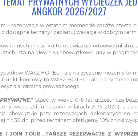
A TEMAT PRYWATNYCH WYCIECZEK JE
ANGKOR 2026/2027
em – rezerwacje w ostatnim momencie bardzo często n
j o dostępne terminy i zaplanuj wakacje w dobrym termi
 i innych miejsc kultu obowiązuje odpowiedni strój z 
sz/chusta na głowie są obowiązkowe, gdy w programie je
rzypadków WASZ HOTEL – ale na życzenie możemy to mo
t). Punkt końcowy to WASZ HOTEL – ale na życzenie mo
decyzja arbitralna prowadzącego.
 PRYWATNE.
*
Dzieci w wieku 0–5 lat uczestniczą bezp
ceny wycieczki (urodzone w latach 2016–2020), a dziec
cja obowiązuje przy rezerwacjach dokonanych co na
niż 30 dni przed terminem oferujemy 10% zniżki wyłączni
 I JOIN TOUR „TAŃSZE REZERWACJE Z WYPRZE