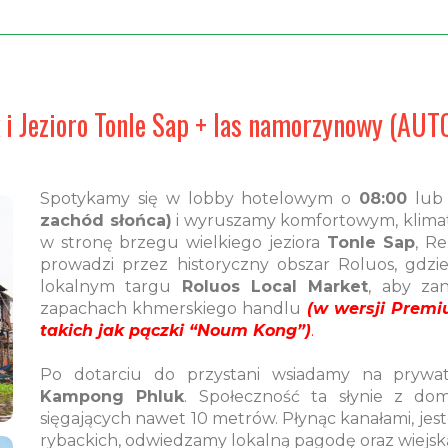
i Jezioro Tonle Sap + las namorzynowy (AU
Spotykamy się w lobby hotelowym o
08:00
lu
zachód słońca)
i wyruszamy komfortowym, kli
w stronę brzegu wielkiego jeziora
Tonle Sap
, R
prowadzi przez historyczny obszar Roluos, gdzi
lokalnym targu
Roluos Local Market
, aby za
zapachach khmerskiego handlu
(w wersji Prem
takich jak pączki “Noum Kong”)
.
Po dotarciu do przystani wsiadamy na prywat
Kampong Phluk
. Społeczność ta słynie z d
sięgających nawet 10 metrów. Płynąc kanałami, je
rybackich, odwiedzamy lokalną pagodę oraz wiejską