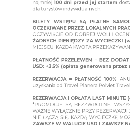
najmniej
100 dni przed jej startem
dost
dla turystów indywidualnych.
BILETY WSTĘPU SĄ PŁATNE SAMODZ
OCZEKIWANE PRZEZ LOKALNYCH PRAC
OCZYWIŚCIE OD DOBREJ WOLI I OCE
ŻADNYCH PIENIĘDZY ZA WYCIECZKI (wyj
MIEJSCU. KAŻDA KWOTA PRZEKAZYWAN
PŁATNOŚĆ PRZELEWEM – BEZ DODAT
USD: +3.5% (opłata generowana przez 
REZERWACJA = PŁATNOŚĆ 100%
. AN
uzyskania od Travel Planera Polviet Trav
REZERWACJA I OPŁATA LAST MINUTE (do
*PROMOCJE SĄ BEZZWROTNE. WSZYS
WAŻNE WYŁĄCZNIE PRZY REZERWACJI
NIE ŁĄCZĄ SIĘ. KAŻDĄ WYCIECZKĘ MOŻN
ZAWSZE W WALUCIE USD I ZAWSZE N