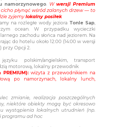
su namorzynowego
.
W
wersji Premium
 cicho płynąć wśród zalanych drzew — to
dzie zyjemy
lokalny posiłek
my na rozległe wody jeziora
Tonle Sap
,
iczym ocean. W przypadku wycieczki
arnego zachodu słońca nad jeziorem. Na
ąc do hotelu około 12:00 (14:00 w wersji
 przy Opcji 2.
zyku polskim/angielskim, transport
zią motorową, lokalny przewodnik
a PREMIUM):
wizyta z przewodnikiem na
słową po namorzynach, lokalny lunch,
c zmianie, realizacja poszczególnych
py, niektóre obiekty mogą być okresowo
u wystąpienia lokalnych utrudnień (np.
ji programu ad hoc