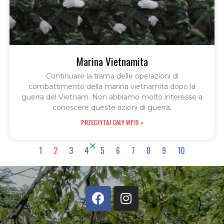
Marina Vietnamita
Continuare la trama delle operazioni di
combattimento della marina vietnamita dopo la
guerra del Vietnam. Non abbiamo molto interesse a
conoscere queste azioni di guerra,
PRZECZYTAJ CAŁY WPIS »
1
2
3
4
5
6
7
8
9
10