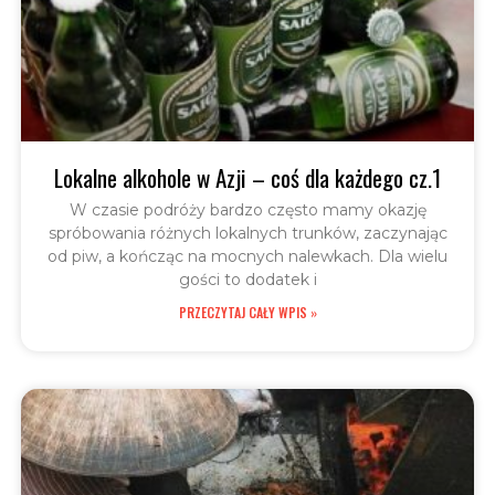
Lokalne alkohole w Azji – coś dla każdego cz.1
W czasie podróży bardzo często mamy okazję
spróbowania różnych lokalnych trunków, zaczynając
od piw, a kończąc na mocnych nalewkach. Dla wielu
gości to dodatek i
PRZECZYTAJ CAŁY WPIS »