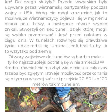
km! Do czego służyły? Przede wszytskim były
używane przez wietnamską partyzantkę podczas
wojny z USA. Wróg nie mógł zrozumieć, jak to
możliwe, że Wietnamczycy pojawiali się w mgnieniu
okana polu bitwy, a następnie równie szybko
znikali. Stworzyli oni sieć tuneli, dzięki której mogli
się szybko przemieszać i kryć przed nalotami w
ciągu dnia. W tunelach rozwinęło się prawdziwe
życie: ludzie rodzili się i umierali, jedli, brali śluby… A
to wszytsko pod ziemią.
Otwory wejściowe do tunelów są bardzo małe –
tylko najszczuplejsi potrafią się w nie zmieścić! W
środku również nie ma zbyt wiele miejsca; cały czas
trzeba być zgiętym. Istnieje możliwość przekonania
się o tym na własnej skórze i przejścia 20, 50 lub 100
metrów takim tunelem.