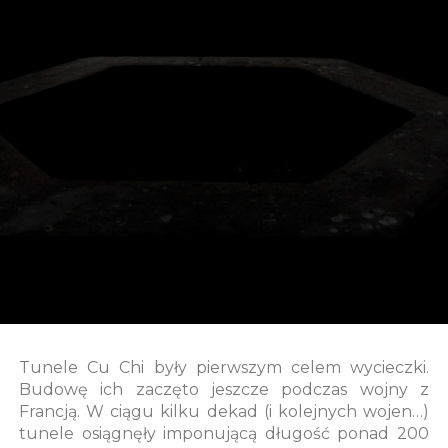
Tunele Cu Chi były pierwszym celem wycieczki.
Budowę ich zaczęto jeszcze podczas wojny z
Francją. W ciągu kilku dekad (i kolejnych wojen…)
tunele osiągnęły imponującą długość ponad 200