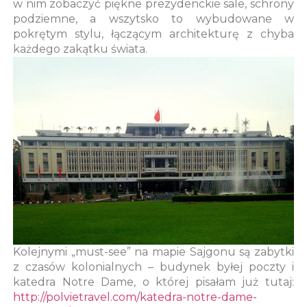
w nim zobaczyć piękne prezydenckie sale, schrony
podziemne, a wszytsko to wybudowane w
pokrętym stylu, łączącym architekturę z chyba
każdego zakątku świata.
Kolejnymi „must-see” na mapie Sajgonu są zabytki
z czasów kolonialnych – budynek byłej poczty i
katedra Notre Dame, o której pisałam już tutaj:
http://polvietravel.com/katedra-notre-dame-