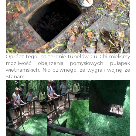
Oprócz tego, na terenie tunelów Cu Chi mieliśmy
mozliwość obejrzenia pomysłowych pułapek
wietnamskich. Nic dziwnego, że wygrali wojnę ze
Stanami.