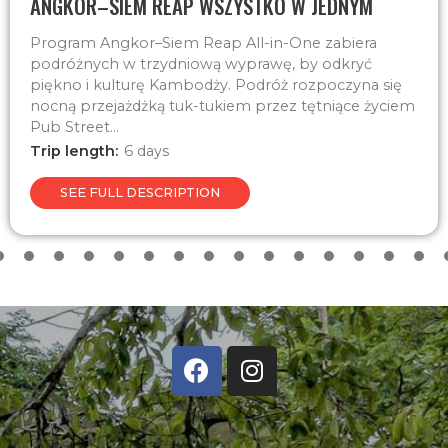
ANGKOR–SIEM REAP WSZYSTKO W JEDNYM
Program Angkor–Siem Reap All-in-One zabiera
podróżnych w trzydniową wyprawę, by odkryć
piękno i kulturę Kambodży. Podróż rozpoczyna się
nocną przejażdżką tuk-tukiem przez tętniące życiem
Pub Street...
Trip length:
6 days
SEE FULL DESCRIPTION
3
4
5
6
7
8
9
10
11
12
13
14
15
16
17