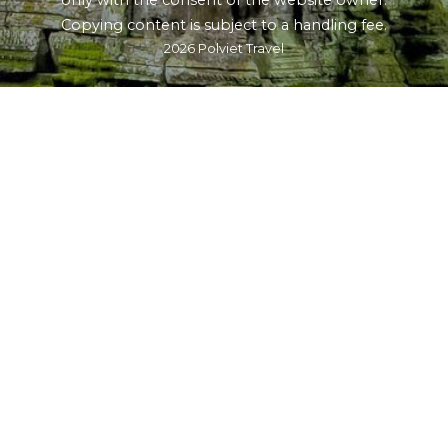
only with the consent of the website owner.
Copying content is subject to a handling fee.
2026 Polviet Travel