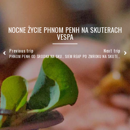
NOCNE ŻYCIE PHNOM PENH NA SKUTERACH
VESPA
Previous trip
Next trip
PHNOM PENH OD ŚRODKA NA SKUTERACH VESPA
SIEM REAP PO ZMROKU NA SKUTERACH VESPA