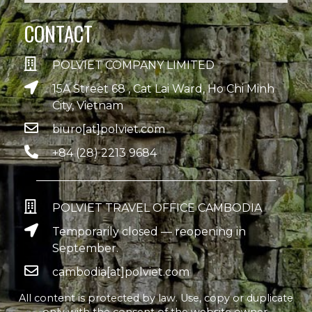
CONTACT
POLVIET COMPANY LIMITED
15A Street 68 , Cat Lai Ward, Ho Chi Minh
City, Vietnam
biuro[at]polviet.com
+84 (28) 2213 9684
POLVIET TRAVEL OFFICE CAMBODIA
Temporarily closed — reopening in
September.
cambodia[at]polviet.com
All content is protected by law. Use, copy or duplicate