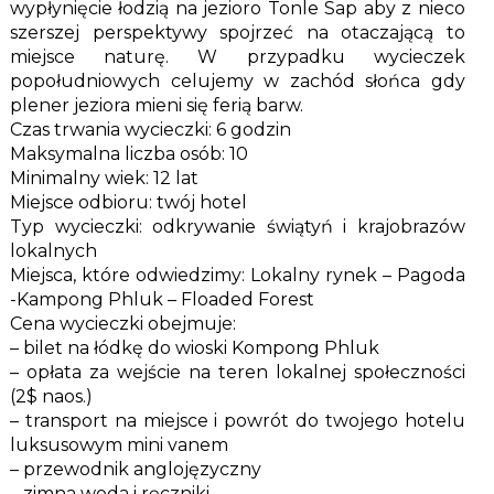
wypłynięcie łodzią na jezioro Tonle Sap aby z nieco
szerszej perspektywy spojrzeć na otaczającą to
miejsce naturę. W przypadku wycieczek
popołudniowych celujemy w zachód słońca gdy
plener jeziora mieni się ferią barw.
Czas trwania wycieczki: 6 godzin
Maksymalna liczba osób: 10
Minimalny wiek: 12 lat
Miejsce odbioru: twój hotel
Typ wycieczki: odkrywanie świątyń i krajobrazów
lokalnych
Miejsca, które odwiedzimy: Lokalny rynek – Pagoda
-Kampong Phluk – Floaded Forest
Cena wycieczki obejmuje:
– bilet na łódkę do wioski Kompong Phluk
– opłata za wejście na teren lokalnej społeczności
(2$ naos.)
– transport na miejsce i powrót do twojego hotelu
luksusowym mini vanem
– przewodnik anglojęzyczny
– zimna woda i ręczniki