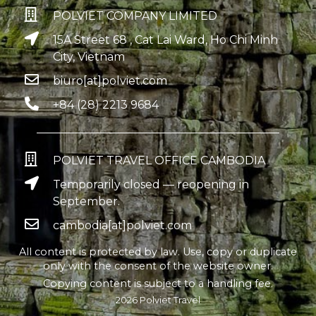
POLVIET COMPANY LIMITED
15A Street 68 , Cat Lai Ward, Ho Chi Minh
City, Vietnam
biuro[at]polviet.com
+84 (28) 2213 9684
POLVIET TRAVEL OFFICE CAMBODIA
Temporarily closed — reopening in
September.
cambodia[at]polviet.com
All content is protected by law. Use, copy or duplicate
only with the consent of the website owner.
Copying content is subject to a handling fee.
2026 Polviet Travel