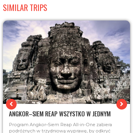
SIMILAR TRIPS
ANGKOR–SIEM REAP WSZYSTKO W JEDNYM
Program Angkor–Siem Reap All-in-One zabiera
podróżnych w trzydniową wyprawę, by odkryć