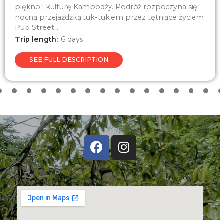
piękno i kulturę Kambodży. Podróż rozpoczyna się
nocną przejażdżką tuk-tukiem przez tętniące życiem
Pub Street...
Trip length:
6 days
SEE FULL DESCRIPTION
3
4
5
6
7
8
9
10
11
12
13
14
15
16
17