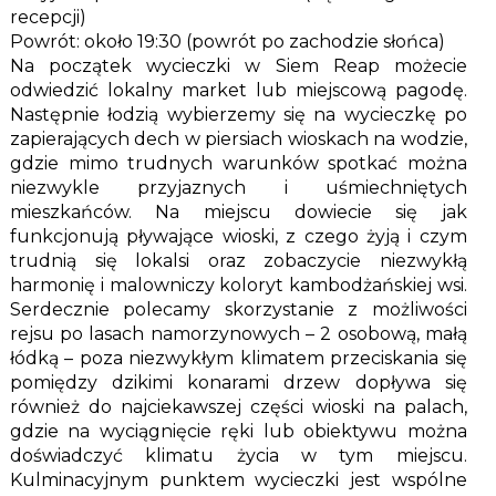
recepcji)
Powrót: około 19:30 (powrót po zachodzie słońca)
Na początek wycieczki w Siem Reap możecie
odwiedzić lokalny market lub miejscową pagodę.
Następnie łodzią wybierzemy się na wycieczkę po
zapierających dech w piersiach wioskach na wodzie,
gdzie mimo trudnych warunków spotkać można
niezwykle przyjaznych i uśmiechniętych
mieszkańców. Na miejscu dowiecie się jak
funkcjonują pływające wioski, z czego żyją i czym
trudnią się lokalsi oraz zobaczycie niezwykłą
harmonię i malowniczy koloryt kambodżańskiej wsi.
Serdecznie polecamy skorzystanie z możliwości
rejsu po lasach namorzynowych – 2 osobową, małą
łódką – poza niezwykłym klimatem przeciskania się
pomiędzy dzikimi konarami drzew dopływa się
również do najciekawszej części wioski na palach,
gdzie na wyciągnięcie ręki lub obiektywu można
doświadczyć klimatu życia w tym miejscu.
Kulminacyjnym punktem wycieczki jest wspólne