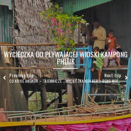
WYCIECZKA DO PŁYWAJĄCEJ WIOSKI KAMPONG
PHLUK
Previous trip
Next trip
CO KRYJE ANGKOR – TAJEMNICZE ŚWIĄTYNIE SPOZA SZLAKU (+BANTEAY SREI)
WYCIECZKA KOH KER + BENG MEALEA